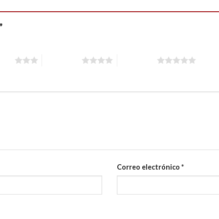
y”
stars
4 of 5 stars
5 of 5 stars
Correo electrónico
*