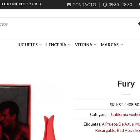
O MÉXICO / PRECIOS ESPECIALES PARA MAYORISTAS
CONTACTO
09:30 - 18:30
JUGUETES
LENCERÍA
VITRINA
MARCAS
Fury
SKU:
SE-4408-50
Categorías:
California Exotic
Etiquetas:
A Prueba De Agua
,
Mú
Recargable
,
Red Hot
,
Sili