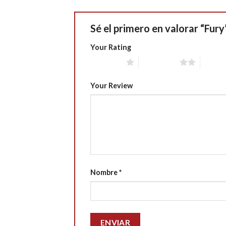
Sé el primero en valorar “Fur
Your Rating
1 of 5 stars
2 of 5 stars
3 of 5 
Your Review
Nombre
*