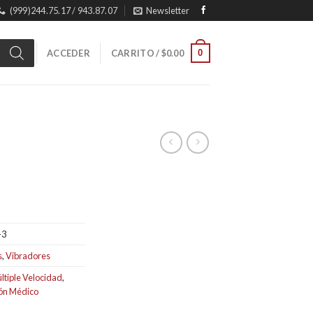
(999)244.75.17 / 943.87.07
Newsletter
0
ACCEDER
CARRITO /
$
0.00
-3
s
,
Vibradores
ltiple Velocidad
,
cón Médico