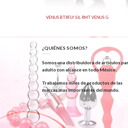
Slate Usb
VENUS BTRFLY SIL RMT VENUS G
¿QUIÉNES SOMOS?
Somos una distribuidora de artículos pa
adulto con alcance en todo México.
Trabajamos miles de productos de las
marcas mas importantes del mundo.