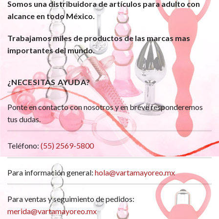
Somos una distribuidora de artículos para adulto con
alcance en todo México.
Trabajamos miles de productos de las marcas mas
importantes del mundo.
¿NECESITAS AYUDA?
Ponte en contacto con nosotros y en breve responderemos
tus dudas.
Teléfono:
(55) 2569-5800
Para información general:
hola@vartamayoreo.mx
Para ventas y seguimiento de pedidos:
merida@vartamayoreo.mx