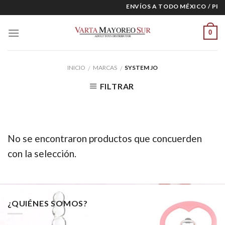
Skip
ENVÍOS A TODO MÉXICO / PRE
to
content
0
INICIO
MARCAS
SYSTEM JO
/
/
FILTRAR
No se encontraron productos que concuerden
con la selección.
¿QUIÉNES SOMOS?