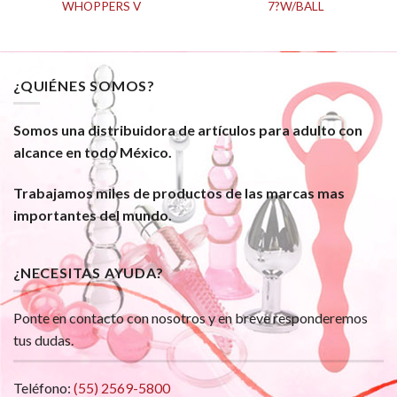
WHOPPERS V
7?W/BALL
¿QUIÉNES SOMOS?
Somos una distribuidora de artículos para adulto con
alcance en todo México.
Trabajamos miles de productos de las marcas mas
importantes del mundo.
¿NECESITAS AYUDA?
Ponte en contacto con nosotros y en breve responderemos
tus dudas.
Teléfono:
(55) 2569-5800