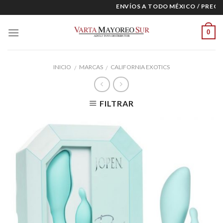
Skip
ENVÍOS A TODO MÉXICO / PRECIOS
to
content
0
INICIO
MARCAS
CALIFORNIA EXOTICS
/
/
FILTRAR