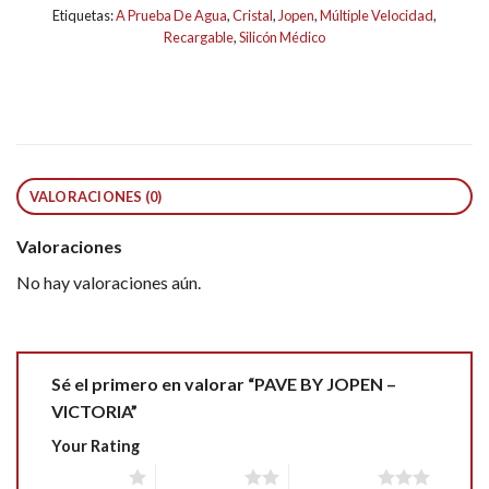
Etiquetas:
A Prueba De Agua
,
Cristal
,
Jopen
,
Múltiple Velocidad
,
Recargable
,
Silicón Médico
VALORACIONES (0)
Valoraciones
No hay valoraciones aún.
Sé el primero en valorar “PAVE BY JOPEN –
VICTORIA”
Your Rating
1 of 5 stars
2 of 5 stars
3 of 5 stars