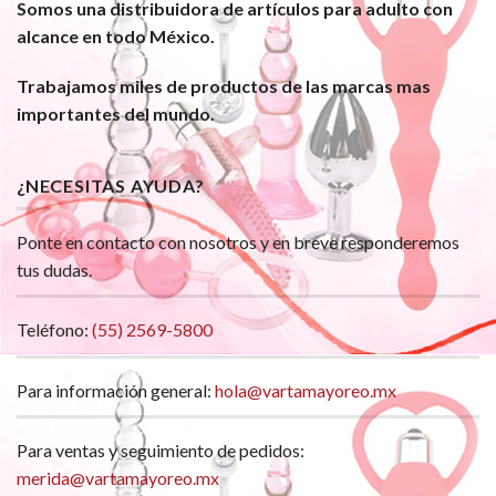
Somos una distribuidora de artículos para adulto con
alcance en todo México.
Trabajamos miles de productos de las marcas mas
importantes del mundo.
¿NECESITAS AYUDA?
Ponte en contacto con nosotros y en breve responderemos
tus dudas.
Teléfono:
(55) 2569-5800
Para información general:
hola@vartamayoreo.mx
Para ventas y seguimiento de pedidos:
merida@vartamayoreo.mx