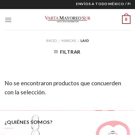
Skip
ENVÍOS A TODO MÉXICO / PRE
to
content
0
INICIO
MARCAS
LAID
/
/
FILTRAR
No se encontraron productos que concuerden
con la selección.
¿QUIÉNES SOMOS?