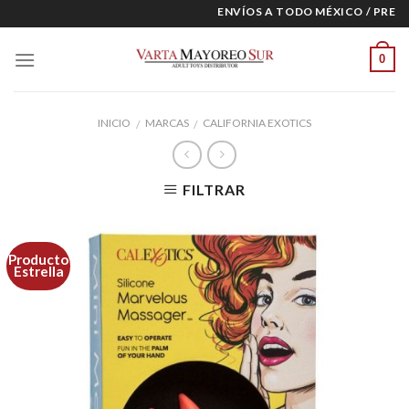
Skip
ENVÍOS A TODO MÉXICO / PRECIO
to
content
0
INICIO
MARCAS
CALIFORNIA EXOTICS
/
/
FILTRAR
Producto
Estrella