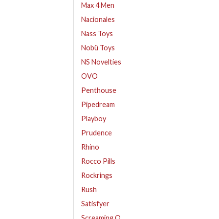
Max 4 Men
Nacionales
Nass Toys
Nobü Toys
NS Novelties
OVO
Penthouse
Pipedream
Playboy
Prudence
Rhino
Rocco Pills
Rockrings
Rush
Satisfyer
Screaming O