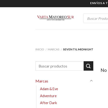
Skip
ENVÍOS A TODO
to
content
Products
search
INICIO
MARCAS
SEVEN TIL MIDNIGHT
/
/
No 
Marcas
Adam & Eve
Adventure
After Dark