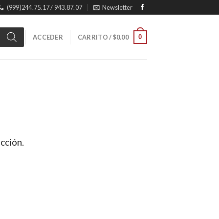
(999)244.75.17 / 943.87.07
Newsletter
0
ACCEDER
CARRITO /
$
0.00
cción.