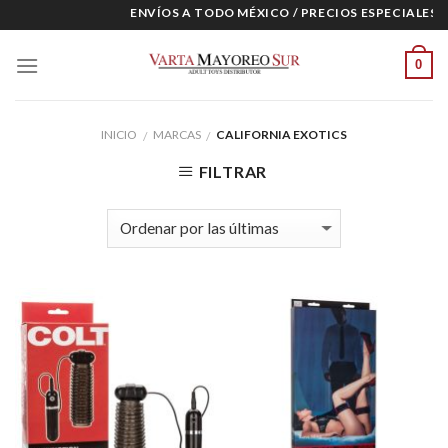
Skip
ENVÍOS A TODO MÉXICO / PRECIOS ESPECIALES PARA M
to
content
0
INICIO
MARCAS
CALIFORNIA EXOTICS
/
/
FILTRAR