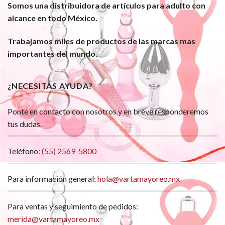
Somos una distribuidora de artículos para adulto con
alcance en todo México.
Trabajamos miles de productos de las marcas mas
importantes del mundo.
¿NECESITAS AYUDA?
Ponte en contacto con nosotros y en breve responderemos
tus dudas.
Teléfono:
(55) 2569-5800
Para información general:
hola@vartamayoreo.mx
Para ventas y seguimiento de pedidos:
merida@vartamayoreo.mx