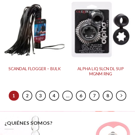
ALPHA LIQ SLCN DL SUP
SCANDAL FLOGGER – BULK
MGNM RNG
1
2
3
4
…
6
7
8
¿QUIÉNES SOMOS?