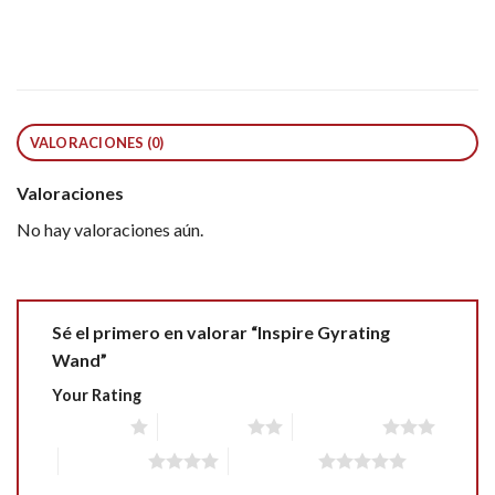
VALORACIONES (0)
Valoraciones
No hay valoraciones aún.
Sé el primero en valorar “Inspire Gyrating
Wand”
Your Rating
1 of 5 stars
2 of 5 stars
3 of 5 stars
4 of 5 stars
5 of 5 stars