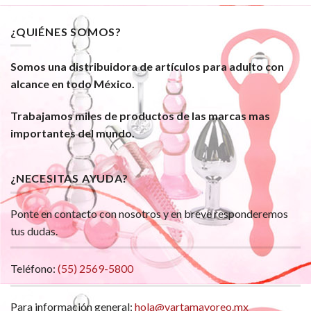
¿QUIÉNES SOMOS?
Somos una distribuidora de artículos para adulto con
alcance en todo México.
Trabajamos miles de productos de las marcas mas
importantes del mundo.
¿NECESITAS AYUDA?
Ponte en contacto con nosotros y en breve responderemos
tus dudas.
Teléfono:
(55) 2569-5800
Para información general:
hola@vartamayoreo.mx