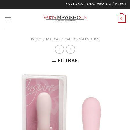
Skip
ENVÍOS A TODO MÉXICO / PRECIOS 
to
content
0
INICIO
MARCAS
CALIFORNIA EXOTICS
/
/
FILTRAR