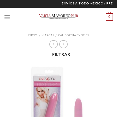
Skip
ENVÍOS A TODO MÉXICO / PRECIO
to
content
0
INICIO
MARCAS
CALIFORNIA EXOTICS
/
/
FILTRAR