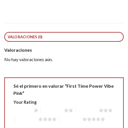
VALORACIONES (0)
Valoraciones
No hay valoraciones aún.
Sé el primero en valorar “First Time Power Vibe
Pink”
Your Rating
1 of 5 stars
2 of 5 stars
3 of 5 stars
4 of 5 stars
5 of 5 stars