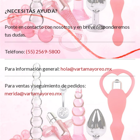
¿NECESITAS AYUDA?
Ponte en contacto con nosotros y en breve responderemos
tus dudas.
Teléfono:
(55) 2569-5800
Para información general:
hola@vartamayoreo.mx
Para ventas y seguimiento de pedidos:
merida@vartamayoreo.mx