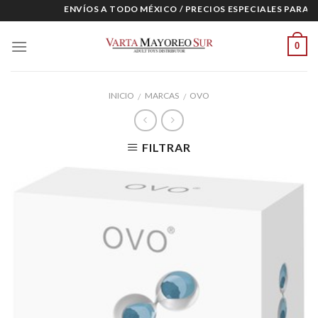
Skip
ENVÍOS A TODO MÉXICO / PRECIOS ESPECIALES PARA M
to
content
0
INICIO
MARCAS
OVO
/
/
FILTRAR