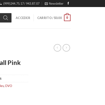
(999)244.75.17 / 943.87.07
Newsletter
0
ACCEDER
CARRITO /
$
0.00
ll Pink
6
les
,
OVO