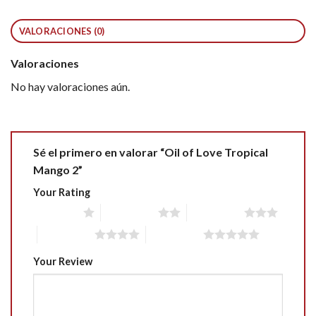
VALORACIONES (0)
Valoraciones
No hay valoraciones aún.
Sé el primero en valorar “Oil of Love Tropical
Mango 2”
Your Rating
1 of 5 stars
2 of 5 stars
3 of 5 stars
4 of 5 stars
5 of 5 stars
Your Review