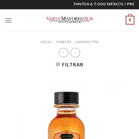
Skip
ENVÍOS A TODO MÉXICO / PRECIO
to
content
0
INICIO
MARCAS
KAMASUTRA
/
/
FILTRAR