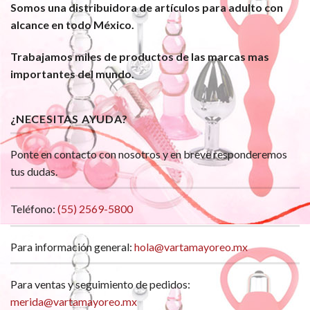
Somos una distribuidora de artículos para adulto con
alcance en todo México.
Trabajamos miles de productos de las marcas mas
importantes del mundo.
¿NECESITAS AYUDA?
Ponte en contacto con nosotros y en breve responderemos
tus dudas.
Teléfono:
(55) 2569-5800
Para información general:
hola@vartamayoreo.mx
Para ventas y seguimiento de pedidos:
merida@vartamayoreo.mx