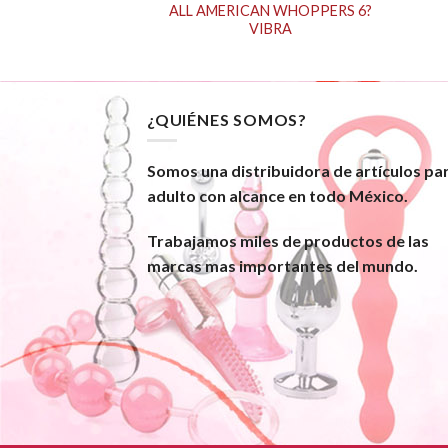
RICAN MINI
ALL AMERICAN WHOPPERS 6?
PERS V
VIBRA
¿QUIÉNES SOMOS?
Somos una distribuidora de artículos pa
adulto con alcance en todo México.
Trabajamos miles de productos de las
marcas mas importantes del mundo.