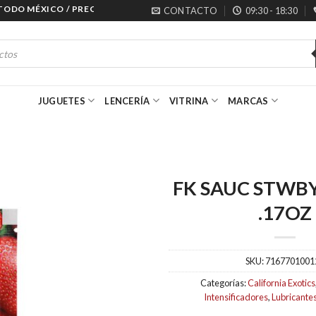
DO MÉXICO / PRECIOS ESPECIALES PARA MAYORISTAS
CONTACTO
09:30 - 18:30
JUGUETES
LENCERÍA
VITRINA
MARCAS
FK SAUC STWB
.17OZ
SKU:
7167701001
Categorías:
California Exotics
Intensificadores
,
Lubricante