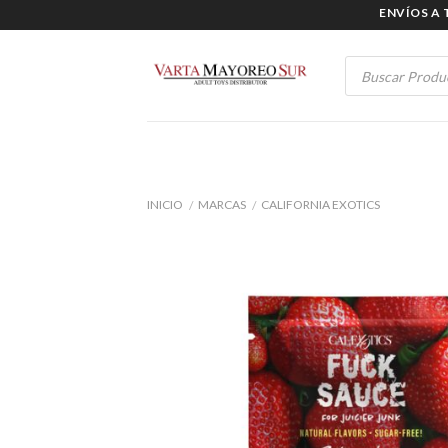
Skip
ENVÍOS A TO
to
content
Products
search
INICIO
MARCAS
CALIFORNIA EXOTICS
/
/