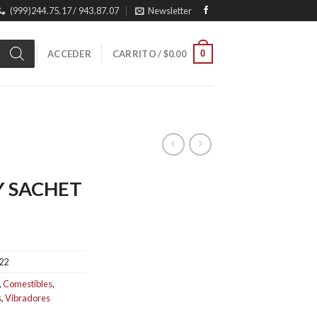
(999)244.75.17 / 943.87.07
Newsletter
0
ACCEDER
CARRITO /
$
0.00
Y SACHET
22
,
Comestibles
,
s
,
Vibradores