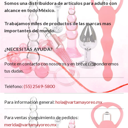
Somos una distribuidora de artículos para adulto con
alcance en todo México.
Trabajamos miles de productos de las marcas mas
importantes del mundo.
¿NECESITAS AYUDA?
Ponte en contacto con nosotros y en breve responderemos
tus dudas.
Teléfono:
(55) 2569-5800
Para información general:
hola@vartamayoreo.mx
Para ventas y seguimiento de pedidos:
merida@vartamayoreo.mx