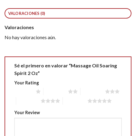
VALORACIONES (0)
Valoraciones
No hay valoraciones aún.
Sé el primero en valorar “Massage Oil Soaring
Spirit 2 Oz”
Your Rating
1 of 5 stars
2 of 5 stars
3 of 5 stars
4 of 5 stars
5 of 5 stars
Your Review