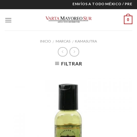
Skip
ENVÍOS A TODO MÉXICO / PRECIO
to
content
0
INICIO
MARCAS
KAMASUTRA
/
/
FILTRAR