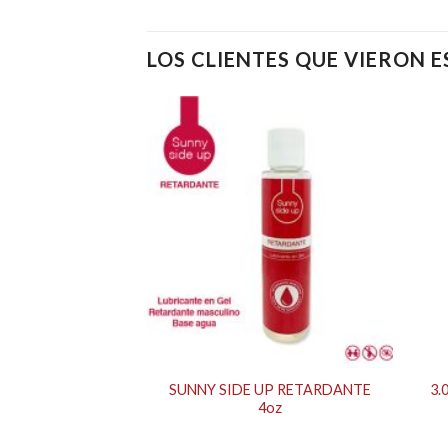
LOS CLIENTES QUE VIERON 
PLE GEL CHRY-
SUNNY SIDE UP RETARDANTE
3.
KG
4oz