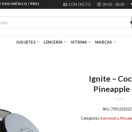
DO MÉXICO / PRECIOS ESPECIALES PARA MAYORISTAS
CONTACTO
09:30 - 18:30
JUGUETES
LENCERÍA
VITRINA
MARCAS
Ignite – Co
Pineapple
SKU:
7391221022
Categorías:
Kamasutra
,
Masaj