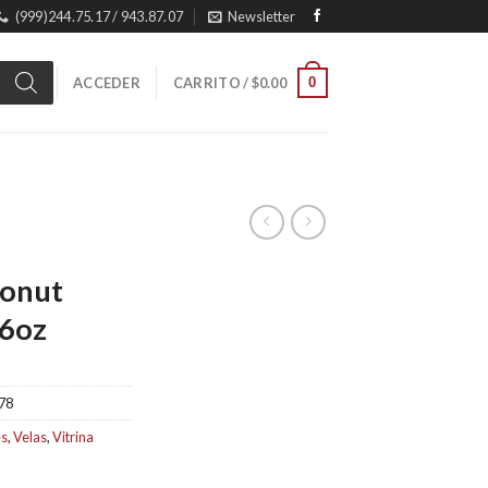
(999)244.75.17 / 943.87.07
Newsletter
0
ACCEDER
CARRITO /
$
0.00
conut
 6oz
78
es
,
Velas
,
Vitrina