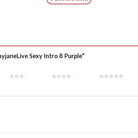
myjaneLive Sexy Intro 8 Purple”
stars
4 of 5 stars
5 of 5 stars