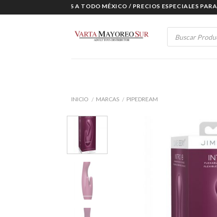
Skip
ENVÍOS A TODO MÉXICO / PRECIOS ESPECIALES PARA M
to
content
Products
search
INICIO
MARCAS
PIPEDREAM
/
/