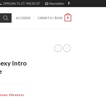
(999)244.75.17 / 943.87.07
Newsletter
0
ACCEDER
CARRITO /
$
0.00
exy Intro
e
dream
,
Vibradores