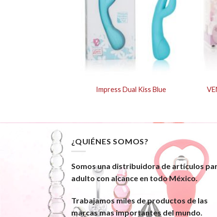
CHARGEABLE
Impress Dual Kiss Blue
VE
OR violet
¿QUIÉNES SOMOS?
Somos una distribuidora de artículos pa
adulto con alcance en todo México.
Trabajamos miles de productos de las
marcas mas importantes del mundo.