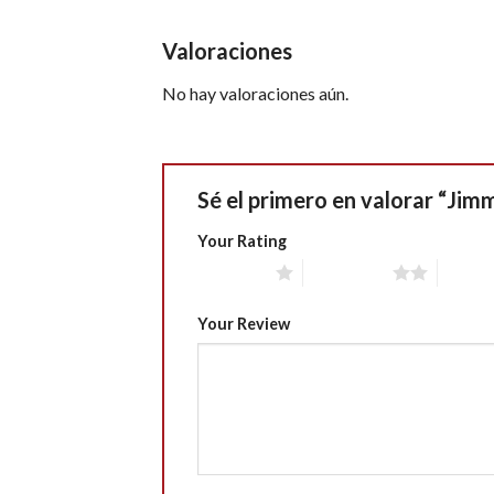
Valoraciones
No hay valoraciones aún.
Sé el primero en valorar “Jim
Your Rating
1 of 5 stars
2 of 5 stars
3 of 5 
Your Review