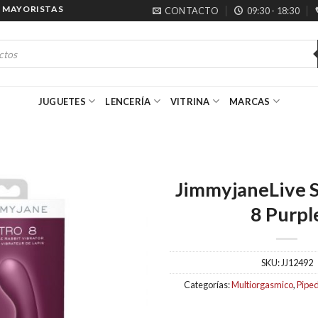
AYORISTAS
CONTACTO
09:30 - 18:30
JUGUETES
LENCERÍA
VITRINA
MARCAS
JimmyjaneLive S
8 Purpl
SKU:
JJ12492
Categorías:
Multiorgasmico
,
Pipe