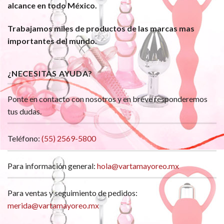
alcance en todo México.
Trabajamos miles de productos de las marcas mas
importantes del mundo.
¿NECESITAS AYUDA?
Ponte en contacto con nosotros y en breve responderemos
tus dudas.
Teléfono:
(55) 2569-5800
Para información general:
hola@vartamayoreo.mx
Para ventas y seguimiento de pedidos:
merida@vartamayoreo.mx