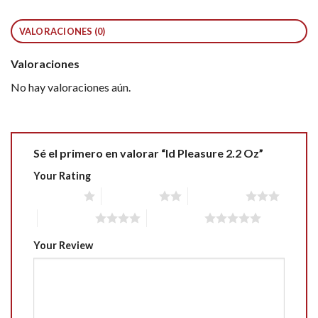
VALORACIONES (0)
Valoraciones
No hay valoraciones aún.
Sé el primero en valorar “Id Pleasure 2.2 Oz”
Your Rating
1 of 5 stars
2 of 5 stars
3 of 5 stars
4 of 5 stars
5 of 5 stars
Your Review