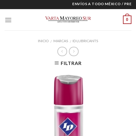
Skip
ENVÍOS A TODO MÉXICO / PRECIO
to
content
0
INICIO
MARCAS
ID LUBRICANTS
/
/
FILTRAR