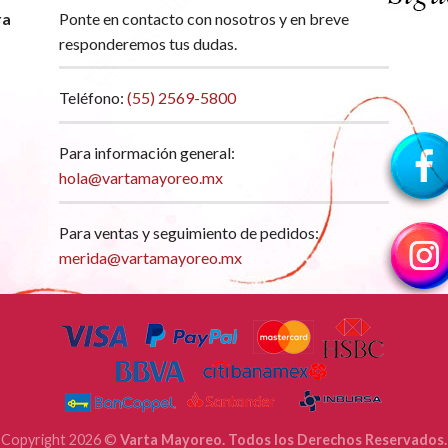
ra
Ponte en contacto con nosotros y en breve
responderemos tus dudas.
Teléfono:
(55) 2569-5800
Para información general:
hola@vartamayoreo.mx
Para ventas y seguimiento de pedidos:
merida@vartamayoreo.mx
Copyright 2026 ©
Varta Mayoreo. Todos los Derechos Reservados.