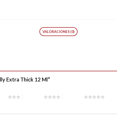
VALORACIONES (0)
elly Extra Thick 12 Ml”
stars
4 of 5 stars
5 of 5 stars