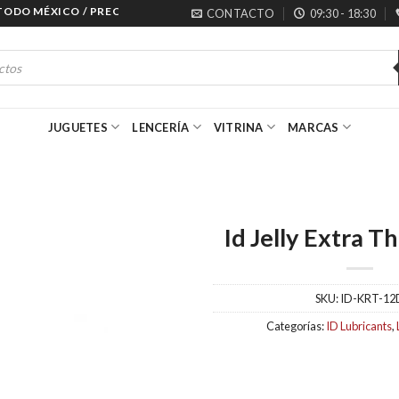
O MÉXICO / PRECIOS ESPECIALES PARA MAYORISTAS
CONTACTO
09:30 - 18:30
JUGUETES
LENCERÍA
VITRINA
MARCAS
Id Jelly Extra T
SKU:
ID-KRT-12
Categorías:
ID Lubricants
,