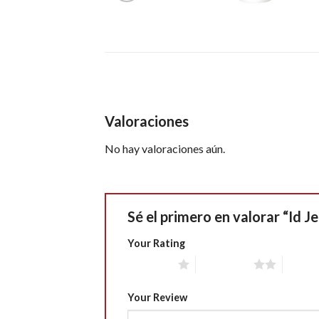
Valoraciones
No hay valoraciones aún.
Sé el primero en valorar “Id J
Your Rating
1 of 5 stars
2 of 5 stars
3 of 5 
Your Review