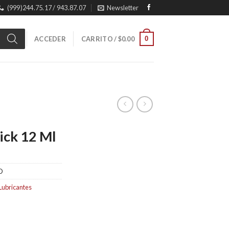
(999)244.75.17 / 943.87.07
Newsletter
0
ACCEDER
CARRITO /
$
0.00
hick 12 Ml
D
Lubricantes