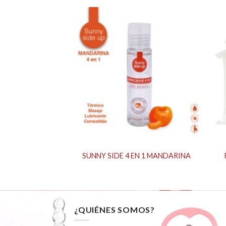
UP RETARDANTE
SUNNY SIDE 4 EN 1 MANDARINA
oz
¿QUIÉNES SOMOS?