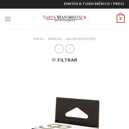
Skip
ENVÍOS A TODO MÉXICO / PRECIOS 
to
content
0
INICIO
MARCAS
BLUSH NOVELTIES
/
/
FILTRAR