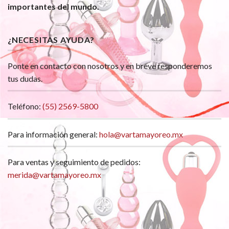
importantes del mundo.
¿NECESITAS AYUDA?
Ponte en contacto con nosotros y en breve responderemos
tus dudas.
Teléfono:
(55) 2569-5800
Para información general:
hola@vartamayoreo.mx
Para ventas y seguimiento de pedidos:
merida@vartamayoreo.mx