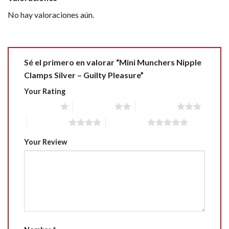
No hay valoraciones aún.
Sé el primero en valorar “Mini Munchers Nipple
Clamps Silver – Guilty Pleasure”
Your Rating
1 of 5 stars
2 of 5 stars
3 of 5 stars
4 of 5 stars
5 of 5 stars
Your Review