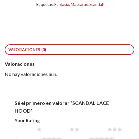
Etiquetas:
Fantasía
,
Mascaras
,
Scandal
VALORACIONES (0)
Valoraciones
No hay valoraciones aún.
Sé el primero en valorar “SCANDAL LACE
HOOD”
Your Rating
1 of 5 stars
2 of 5 stars
3 of 5 stars