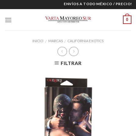
Skip
ENVÍOS A TODO MÉXICO / PRECIOS ES
to
content
0
INICIO
MARCAS
CALIFORNIA EXOTICS
/
/
FILTRAR