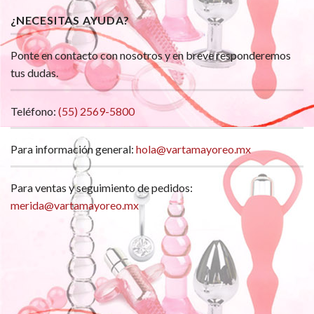
¿NECESITAS AYUDA?
Ponte en contacto con nosotros y en breve responderemos
tus dudas.
Teléfono:
(55) 2569-5800
Para información general:
hola@vartamayoreo.mx
Para ventas y seguimiento de pedidos:
merida@vartamayoreo.mx