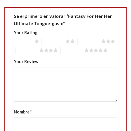
Sé el primero en valorar “Fantasy For Her Her
Ultimate Tongue-gasm”
Your Rating
1 of 5 stars
2 of 5 stars
3 of 5 stars
4 of 5 stars
5 of 5 stars
Your Review
Nombre
*