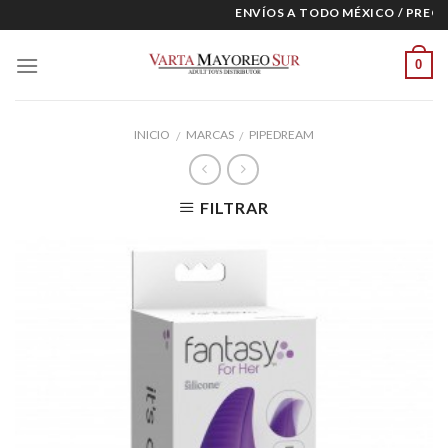
Skip
ENVÍOS A TODO MÉXICO / PRECIO
to
content
0
INICIO
MARCAS
PIPEDREAM
/
/
FILTRAR