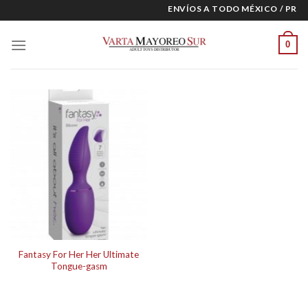
Skip
ENVÍOS A TODO MÉXICO / PREC
to
content
0
Fantasy For Her Her Ultimate
Tongue-gasm