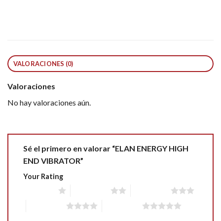
VALORACIONES (0)
Valoraciones
No hay valoraciones aún.
Sé el primero en valorar “ELAN ENERGY HIGH
END VIBRATOR”
Your Rating
1 of 5 stars
2 of 5 stars
3 of 5 stars
4 of 5 stars
5 of 5 stars