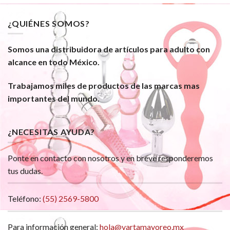
¿QUIÉNES SOMOS?
Somos una distribuidora de artículos para adulto con
alcance en todo México.
Trabajamos miles de productos de las marcas mas
importantes del mundo.
¿NECESITAS AYUDA?
Ponte en contacto con nosotros y en breve responderemos
tus dudas.
Teléfono:
(55) 2569-5800
Para información general:
hola@vartamayoreo.mx