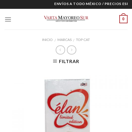
Skip
ENVÍOS A TODO MÉXICO / PRECIOS ESPEC
to
content
0
INICIO
MARCAS
TOP CAT
/
/
FILTRAR