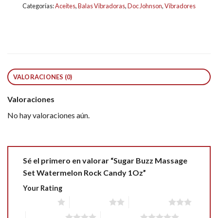
Categorías:
Aceites
,
Balas Vibradoras
,
Doc Johnson
,
Vibradores
VALORACIONES (0)
Valoraciones
No hay valoraciones aún.
Sé el primero en valorar “Sugar Buzz Massage
Set Watermelon Rock Candy 1Oz”
Your Rating
1 of 5 stars
2 of 5 stars
3 of 5 stars
4 of 5 stars
5 of 5 stars