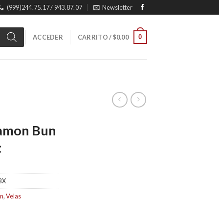
(999)244.75.17 / 943.87.07
Newsletter
0
ACCEDER
CARRITO /
$
0.00
namon Bun
z
BX
on
,
Velas