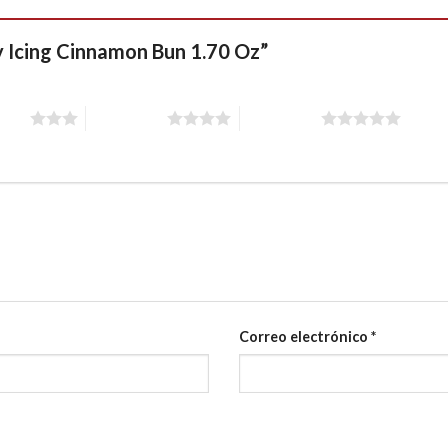
dy Icing Cinnamon Bun 1.70 Oz”
stars
4 of 5 stars
5 of 5 stars
Correo electrónico
*