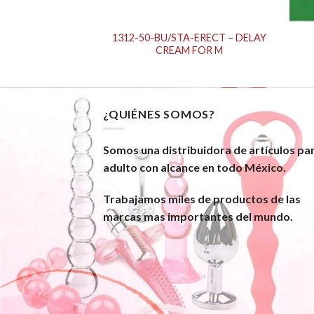
1312-50-BU/STA-ERECT – DELAY
 Butt Candle
CREAM FOR M
¿QUIÉNES SOMOS?
Somos una distribuidora de artículos pa
adulto con alcance en todo México.
Trabajamos miles de productos de las
marcas mas importantes del mundo.