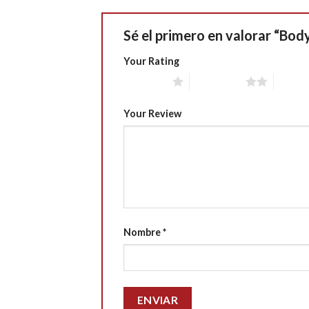
Sé el primero en valorar “Bo
Your Rating
1 of 5 stars
2 of 5 stars
3 of 5 
Your Review
Nombre
*