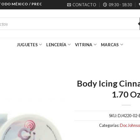
O MÉXICO / PRECIOS ESPECIALES PARA MAYORISTAS
CONTACTO
09:30 - 18:30
JUGUETES
LENCERÍA
VITRINA
MARCAS
Body Icing Cin
1.70 O
SKU:
DJ4220-02-
Categorías:
Doc Johns