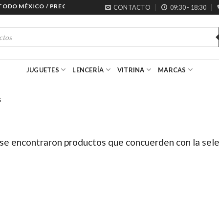
O MÉXICO / PRECIOS ESPECIALES PARA MAYORISTAS
CONTACTO
09:30 - 18:30
JUGUETES
LENCERÍA
VITRINA
MARCAS
S
se encontraron productos que concuerden con la sele