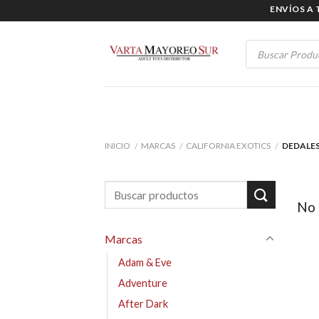
Skip
ENVÍOS A TOD
to
content
Products
search
INICIO
MARCAS
CALIFORNIA EXOTICS
DEDALE
/
/
/
No 
Marcas
Adam & Eve
Adventure
After Dark