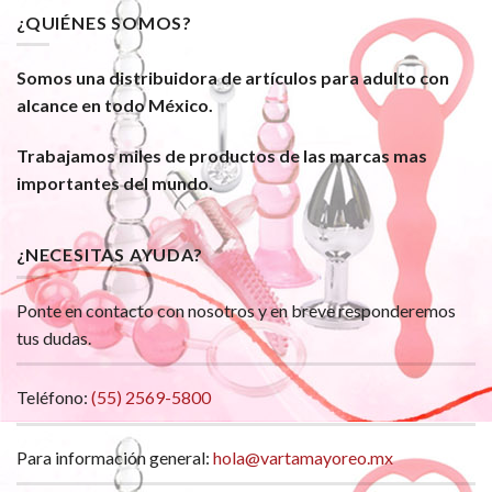
¿QUIÉNES SOMOS?
Somos una distribuidora de artículos para adulto con
alcance en todo México.
Trabajamos miles de productos de las marcas mas
importantes del mundo.
¿NECESITAS AYUDA?
Ponte en contacto con nosotros y en breve responderemos
tus dudas.
Teléfono:
(55) 2569-5800
Para información general:
hola@vartamayoreo.mx