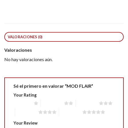
VALORACIONES (0)
Valoraciones
No hay valoraciones aún.
Sé el primero en valorar “MOD FLAIR”
Your Rating
1 of 5 stars
2 of 5 stars
3 of 5 stars
4 of 5 stars
5 of 5 stars
Your Review