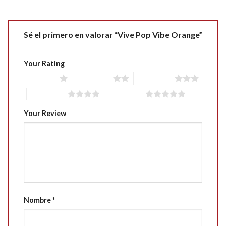
Sé el primero en valorar “Vive Pop Vibe Orange”
Your Rating
1 of 5 stars
2 of 5 stars
3 of 5 stars
4 of 5 stars
5 of 5 stars
Your Review
Nombre
*