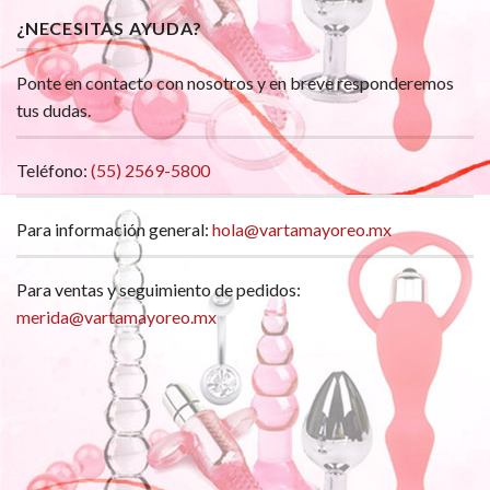
¿NECESITAS AYUDA?
Ponte en contacto con nosotros y en breve responderemos
tus dudas.
Teléfono:
(55) 2569-5800
Para información general:
hola@vartamayoreo.mx
Para ventas y seguimiento de pedidos:
merida@vartamayoreo.mx