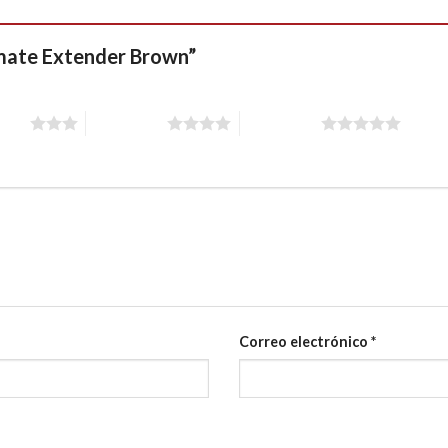
timate Extender Brown”
stars
4 of 5 stars
5 of 5 stars
Correo electrónico
*