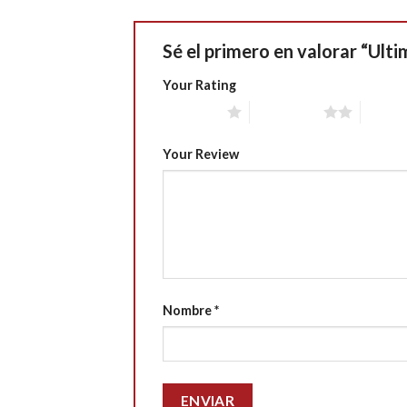
Sé el primero en valorar “Ul
Your Rating
1 of 5 stars
2 of 5 stars
3 of 5 
Your Review
Nombre
*