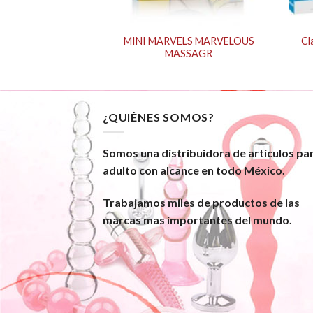
MINI MARVELS MARVELOUS
Cl
ADDLE – PKG
MASSAGR
¿QUIÉNES SOMOS?
Somos una distribuidora de artículos pa
adulto con alcance en todo México.
Trabajamos miles de productos de las
marcas mas importantes del mundo.