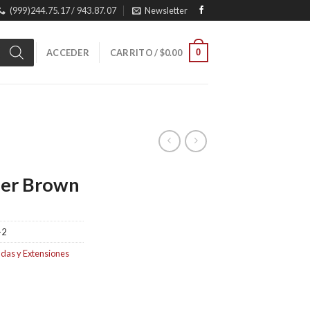
(999)244.75.17 / 943.87.07
Newsletter
0
ACCEDER
CARRITO /
$
0.00
der Brown
-2
das y Extensiones