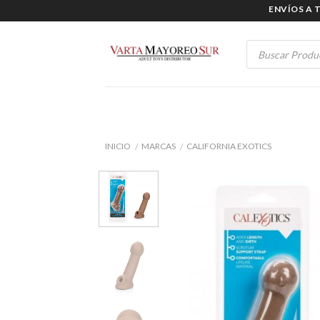
Skip
ENVÍOS A TODO
to
content
Products
search
INICIO
MARCAS
CALIFORNIA EXOTICS
/
/