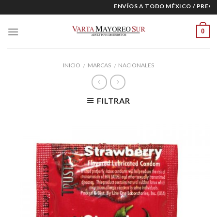
Skip
ENVÍOS A TODO MÉXICO / PRECIO
to
content
0
INICIO
MARCAS
NACIONALES
/
/
FILTRAR