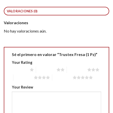
VALORACIONES (0)
Valoraciones
No hay valoraciones aún.
Sé el primero en valorar “Trustex Fresa (1 Pz)”
Your Rating
1 of 5 stars
2 of 5 stars
3 of 5 stars
4 of 5 stars
5 of 5 stars
Your Review