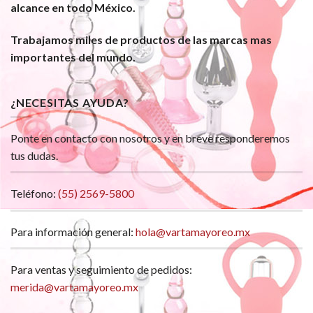
alcance en todo México.
Trabajamos miles de productos de las marcas mas
importantes del mundo.
¿NECESITAS AYUDA?
Ponte en contacto con nosotros y en breve responderemos
tus dudas.
Teléfono:
(55) 2569-5800
Para información general:
hola@vartamayoreo.mx
Para ventas y seguimiento de pedidos:
merida@vartamayoreo.mx