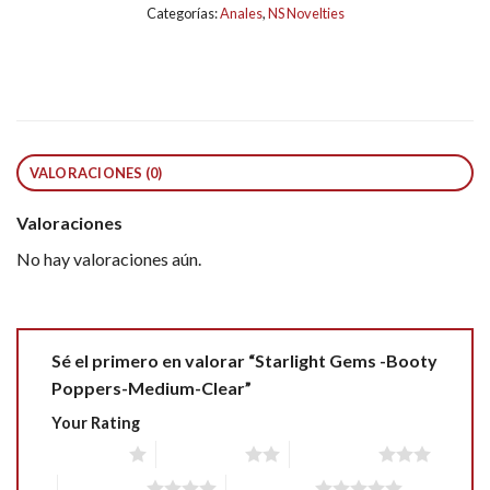
Categorías:
Anales
,
NS Novelties
VALORACIONES (0)
Valoraciones
No hay valoraciones aún.
Sé el primero en valorar “Starlight Gems -Booty
Poppers-Medium-Clear”
Your Rating
1 of 5 stars
2 of 5 stars
3 of 5 stars
4 of 5 stars
5 of 5 stars