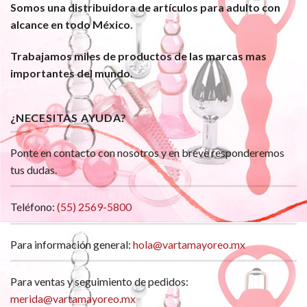
Somos una distribuidora de artículos para adulto con
alcance en todo México.
Trabajamos miles de productos de las marcas mas
importantes del mundo.
¿NECESITAS AYUDA?
Ponte en contacto con nosotros y en breve responderemos
tus dudas.
Teléfono:
(55) 2569-5800
Para información general:
hola@vartamayoreo.mx
Para ventas y seguimiento de pedidos:
merida@vartamayoreo.mx