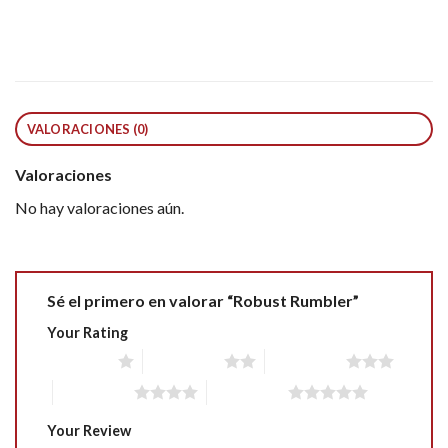
VALORACIONES (0)
Valoraciones
No hay valoraciones aún.
Sé el primero en valorar “Robust Rumbler”
Your Rating
1 of 5 stars
2 of 5 stars
3 of 5 stars
4 of 5 stars
5 of 5 stars
Your Review