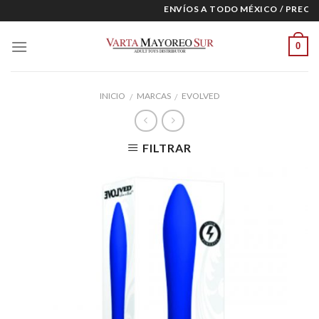
Skip
ENVÍOS A TODO MÉXICO / PRECIOS
to
content
0
INICIO
MARCAS
EVOLVED
/
/
FILTRAR