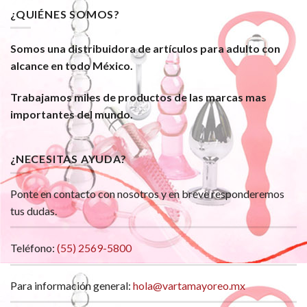
¿QUIÉNES SOMOS?
Somos una distribuidora de artículos para adulto con
alcance en todo México.
Trabajamos miles de productos de las marcas mas
importantes del mundo.
¿NECESITAS AYUDA?
Ponte en contacto con nosotros y en breve responderemos
tus dudas.
Teléfono:
(55) 2569-5800
Para información general:
hola@vartamayoreo.mx