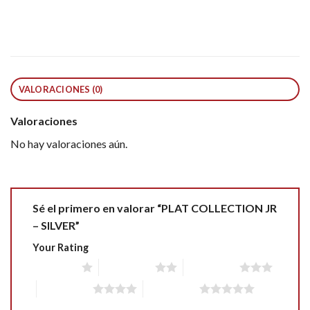
VALORACIONES (0)
Valoraciones
No hay valoraciones aún.
Sé el primero en valorar “PLAT COLLECTION JR
– SILVER”
Your Rating
1 of 5 stars
2 of 5 stars
3 of 5 stars
4 of 5 stars
5 of 5 stars