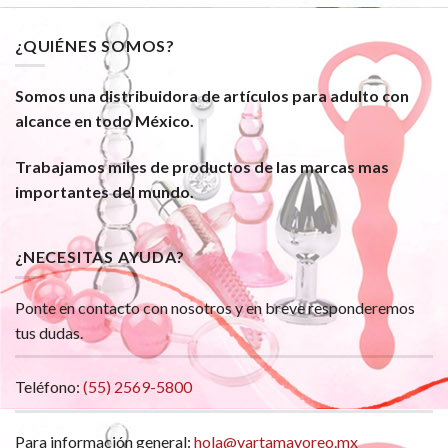
¿QUIÉNES SOMOS?
Somos una distribuidora de artículos para adulto con
alcance en todo México.
Trabajamos miles de productos de las marcas mas
importantes del mundo.
¿NECESITAS AYUDA?
Ponte en contacto con nosotros y en breve responderemos
tus dudas.
Teléfono:
(55) 2569-5800
Para información general:
hola@vartamayoreo.mx