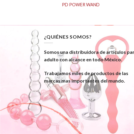
6 BLACK/WHITE
PD POWER WAND
¿QUIÉNES SOMOS?
Somos una distribuidora de artículos pa
adulto con alcance en todo México.
Trabajamos miles de productos de las
marcas mas importantes del mundo.