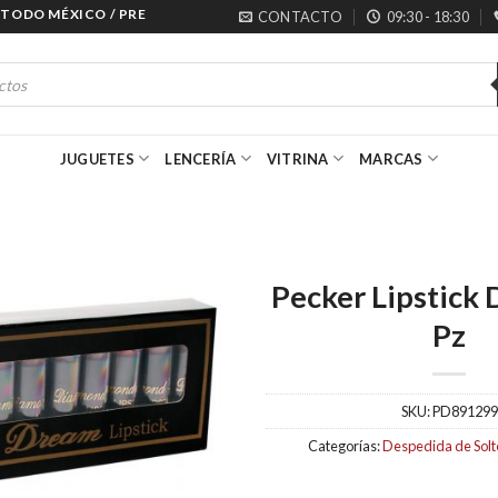
ODO MÉXICO / PRECIOS ESPECIALES PARA MAYORISTAS
CONTACTO
09:30 - 18:30
JUGUETES
LENCERÍA
VITRINA
MARCAS
Pecker Lipstick 
Pz
SKU:
PD891299
Categorías:
Despedida de Solt