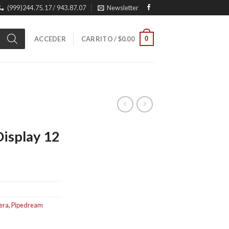
(999)244.75.17 / 943.87.07
Newsletter
0
ACCEDER
CARRITO /
$
0.00
Display 12
era
,
Pipedream