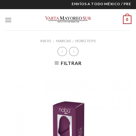
Skip
ENVÍOS A TODO MÉXICO / PRECIO
to
content
0
INICIO
MARCAS
NOBÜ TOYS
/
/
FILTRAR