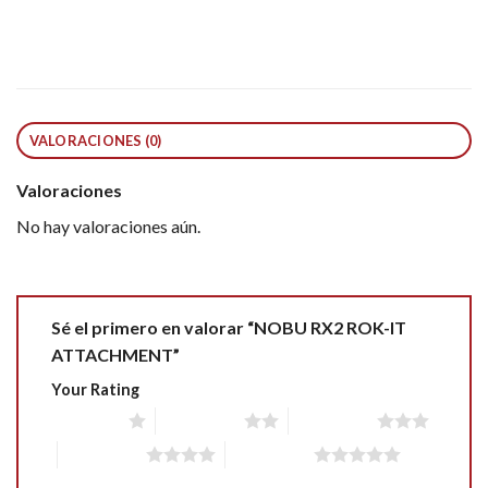
VALORACIONES (0)
Valoraciones
No hay valoraciones aún.
Sé el primero en valorar “NOBU RX2 ROK-IT
ATTACHMENT”
Your Rating
1 of 5 stars
2 of 5 stars
3 of 5 stars
4 of 5 stars
5 of 5 stars