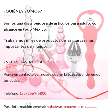
¿QUIÉNES SOMOS?
Somos una distribuidora de artículos para adulto con
alcance en todo México.
Trabajamos miles de productos de las marcas mas
importantes del mundo.
¿NECESITAS AYUDA?
Ponte en contacto con nosotros y en breve responderemos
tus dudas.
Teléfono:
(55) 2569-5800
Para información general:
hola@vartamayoreo.mx