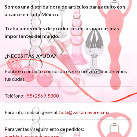
Somos una distribuidora de artículos para adulto con
alcance en todo México.
Trabajamos miles de productos de las marcas mas
importantes del mundo.
¿NECESITAS AYUDA?
Ponte en contacto con nosotros y en breve responderemos
tus dudas.
Teléfono:
(55) 2569-5800
Para información general:
hola@vartamayoreo.mx
Para ventas y seguimiento de pedidos:
merida@vartamayoreo.mx