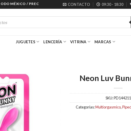
O MÉXICO / PRECIOS ESPECIALES PARA MAYORISTAS
CONTACTO
09:30 - 18:30
JUGUETES
LENCERÍA
VITRINA
MARCAS
Neon Luv Bun
SKU:
PD144211
Categorías:
Multiorgasmico
,
Pipe