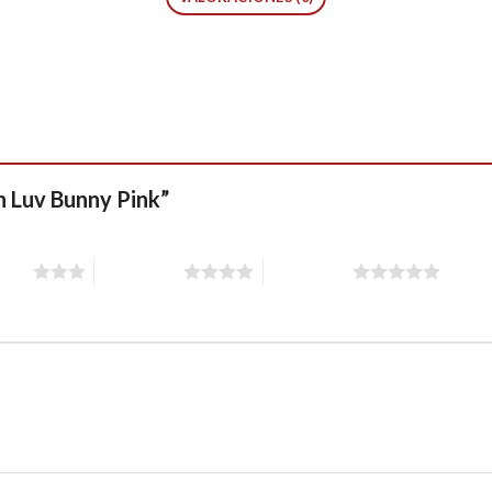
on Luv Bunny Pink”
stars
4 of 5 stars
5 of 5 stars