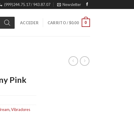
(999)244.75.17 / 943.87.07
Newsletter
0
ACCEDER
CARRITO /
$
0.00
ny Pink
dream
,
Vibradores