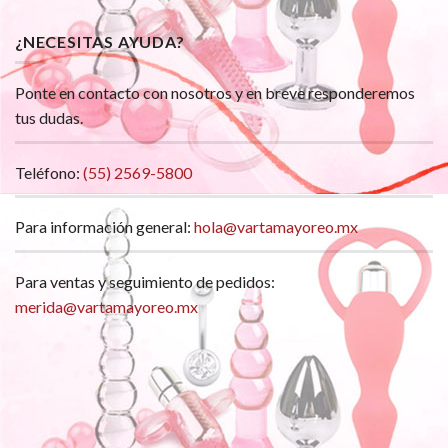
¿NECESITAS AYUDA?
Ponte en contacto con nosotros y en breve responderemos
tus dudas.
Teléfono:
(55) 2569-5800
Para información general:
hola@vartamayoreo.mx
Para ventas y seguimiento de pedidos:
merida@vartamayoreo.mx