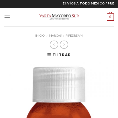
Skip
ENVÍOS A TODO MÉXICO / PRECIO
to
content
0
INICIO
MARCAS
PIPEDREAM
/
/
FILTRAR