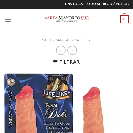
Skip
ENVÍOS A TODO MÉXICO / PRECIOS E
to
content
0
INICIO
MARCAS
NASS TOYS
/
/
FILTRAR