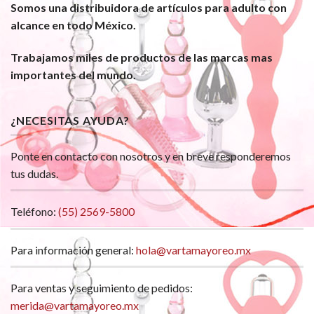
Somos una distribuidora de artículos para adulto con
alcance en todo México.
Trabajamos miles de productos de las marcas mas
importantes del mundo.
¿NECESITAS AYUDA?
Ponte en contacto con nosotros y en breve responderemos
tus dudas.
Teléfono:
(55) 2569-5800
Para información general:
hola@vartamayoreo.mx
Para ventas y seguimiento de pedidos:
merida@vartamayoreo.mx