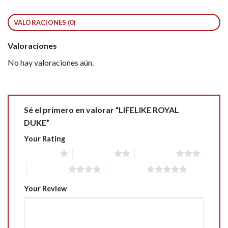
VALORACIONES (0)
Valoraciones
No hay valoraciones aún.
Sé el primero en valorar “LIFELIKE ROYAL
DUKE”
Your Rating
1 of 5 stars
2 of 5 stars
3 of 5 stars
4 of 5 stars
5 of 5 stars
Your Review