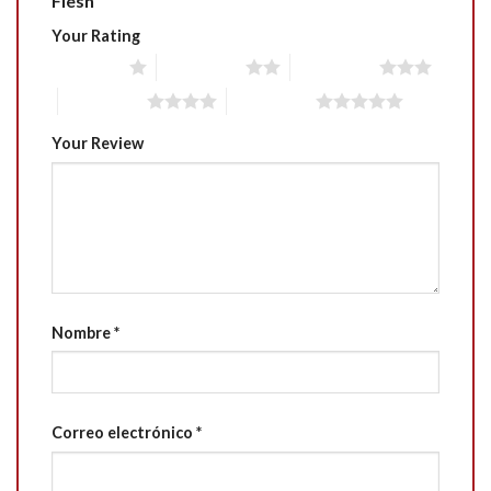
Flesh”
Your Rating
1 of 5 stars
2 of 5 stars
3 of 5 stars
4 of 5 stars
5 of 5 stars
Your Review
Nombre
*
Correo electrónico
*