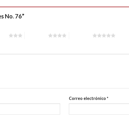
les No. 76”
stars
4 of 5 stars
5 of 5 stars
Correo electrónico
*