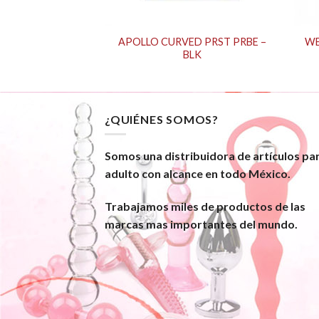
APOLLO CURVED PRST PRBE –
WE
EASE – CLEAR^^^
BLK
¿QUIÉNES SOMOS?
Somos una distribuidora de artículos pa
adulto con alcance en todo México.
Trabajamos miles de productos de las
marcas mas importantes del mundo.