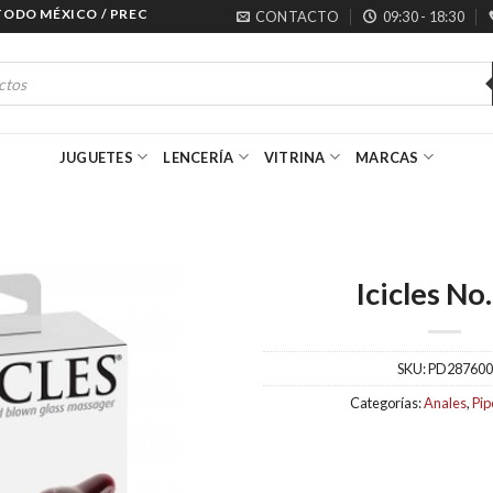
O MÉXICO / PRECIOS ESPECIALES PARA MAYORISTAS
CONTACTO
09:30 - 18:30
JUGUETES
LENCERÍA
VITRINA
MARCAS
Icicles No
SKU:
PD287600
Categorías:
Anales
,
Pi