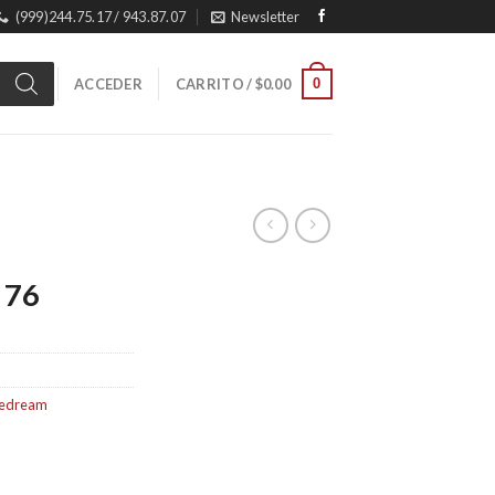
(999)244.75.17 / 943.87.07
Newsletter
0
ACCEDER
CARRITO /
$
0.00
. 76
pedream