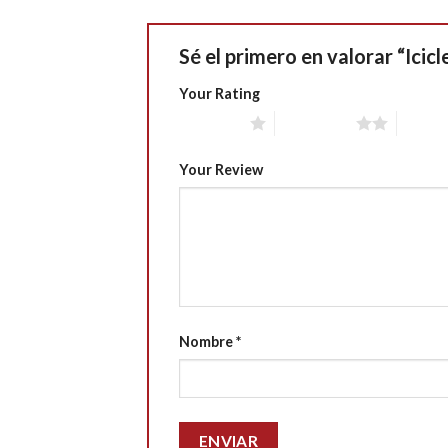
Sé el primero en valorar “Icic
Your Rating
1 of 5 stars
2 of 5 stars
3 of 5 
Your Review
Nombre
*