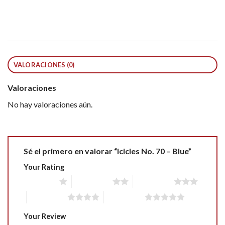
VALORACIONES (0)
Valoraciones
No hay valoraciones aún.
Sé el primero en valorar “Icicles No. 70 – Blue”
Your Rating
1 of 5 stars
2 of 5 stars
3 of 5 stars
4 of 5 stars
5 of 5 stars
Your Review