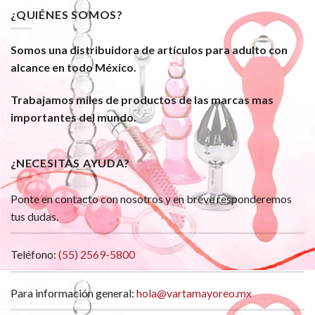
¿QUIÉNES SOMOS?
Somos una distribuidora de artículos para adulto con
alcance en todo México.
Trabajamos miles de productos de las marcas mas
importantes del mundo.
¿NECESITAS AYUDA?
Ponte en contacto con nosotros y en breve responderemos
tus dudas.
Teléfono:
(55) 2569-5800
Para información general:
hola@vartamayoreo.mx