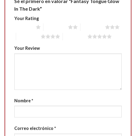
Sé el primero en valorar “Fantasy Tongue Glow
In The Dark”
Your Rating
1 of 5 stars
2 of 5 stars
3 of 5 stars
4 of 5 stars
5 of 5 stars
Your Review
Nombre
*
Correo electrónico
*