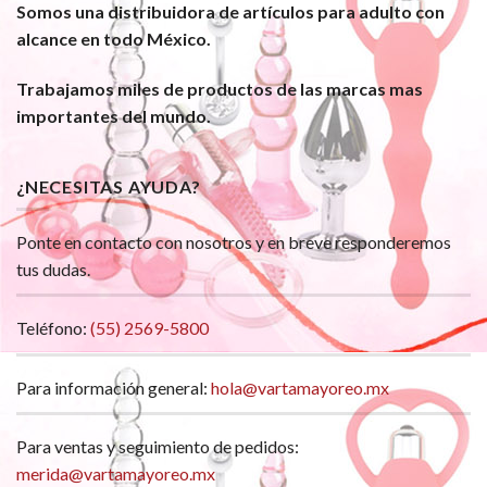
Somos una distribuidora de artículos para adulto con
alcance en todo México.
Trabajamos miles de productos de las marcas mas
importantes del mundo.
¿NECESITAS AYUDA?
Ponte en contacto con nosotros y en breve responderemos
tus dudas.
Teléfono:
(55) 2569-5800
Para información general:
hola@vartamayoreo.mx
Para ventas y seguimiento de pedidos:
merida@vartamayoreo.mx