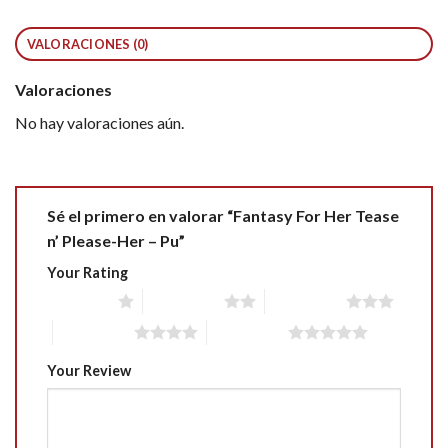
VALORACIONES (0)
Valoraciones
No hay valoraciones aún.
Sé el primero en valorar “Fantasy For Her Tease
n’ Please-Her – Pu”
Your Rating
1 of 5 stars
2 of 5 stars
3 of 5 stars
4 of 5 stars
5 of 5 stars
Your Review