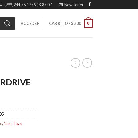
(999)244.75.17 / 943.87.07
Newsletter
0
ACCEDER
CARRITO /
$
0.00
RDRIVE
05
ío
,
Nass Toys