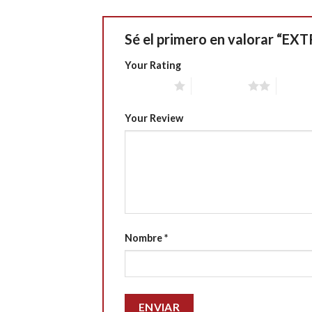
Sé el primero en valorar 
Your Rating
1 of 5 stars
2 of 5 stars
3 of 5 
Your Review
Nombre
*