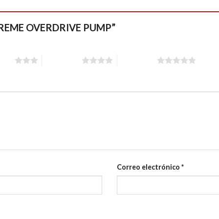
“EXTREME OVERDRIVE PUMP”
stars
4 of 5 stars
5 of 5 stars
Correo electrónico
*