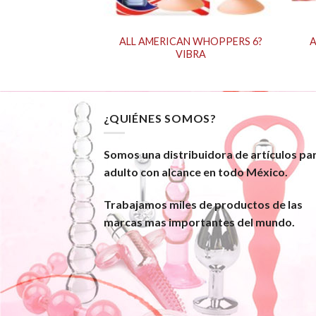
ALL AMERICAN WHOPPERS 6?
A
AY CREME-1.5 oz
VIBRA
¿QUIÉNES SOMOS?
Somos una distribuidora de artículos pa
adulto con alcance en todo México.
Trabajamos miles de productos de las
marcas mas importantes del mundo.