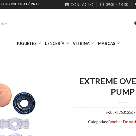
 MÉXICO / PRECIOS ESPECIALES PARA MAYORISTAS
CONTACTO
09:30 - 18:30
JUGUETES
LENCERÍA
VITRINA
MARCAS
EXTREME OVE
PUMP
SKU:
7826312367
Categorías:
Bombas De Vac