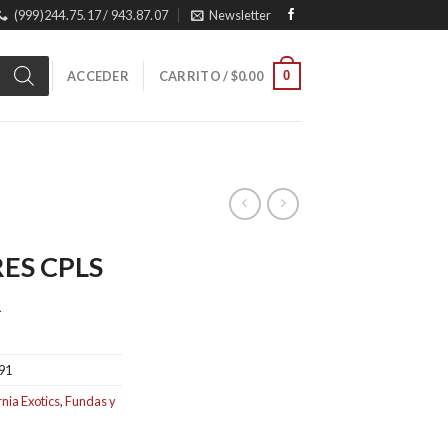
(999)244.75.17 / 943.87.07
Newsletter
0
ACCEDER
CARRITO /
$
0.00
ES CPLS
R
91
rnia Exotics
,
Fundas y