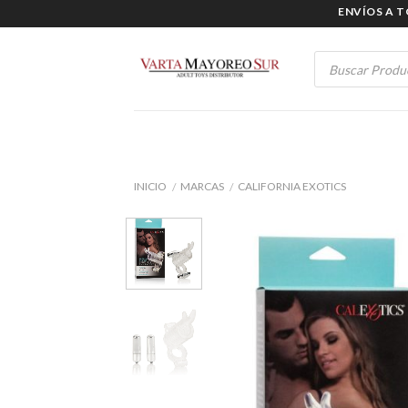
Skip
ENVÍOS A TODO
to
content
Products
search
INICIO
MARCAS
CALIFORNIA EXOTICS
/
/