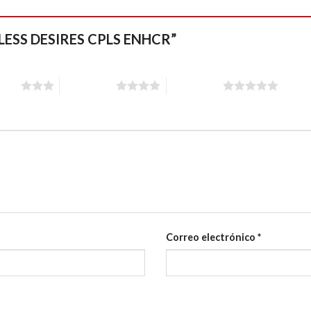
NDLESS DESIRES CPLS ENHCR”
stars
4 of 5 stars
5 of 5 stars
Correo electrónico
*