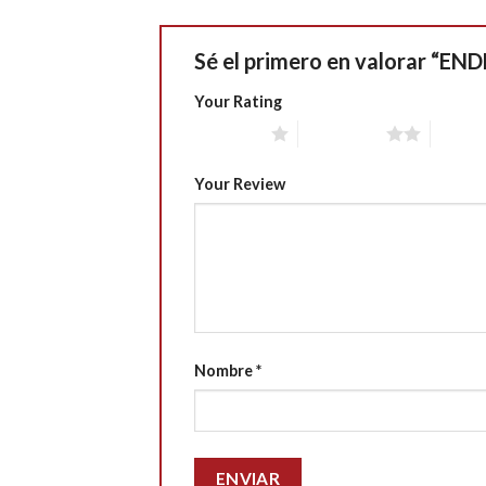
Sé el primero en valorar “E
Your Rating
1 of 5 stars
2 of 5 stars
3 of 5 
Your Review
Nombre
*