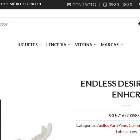
 MÉXICO / PRECIOS ESPECIALES PARA MAYORISTAS
CONTACTO
09:30 - 18:30
JUGUETES
LENCERÍA
VITRINA
MARCAS
ENDLESS DESIR
ENHC
SKU:
7167700585
Categorías:
Anillos Para Pene
,
Califo
Extensiones