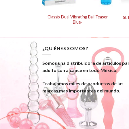
SLCON ALL STAR
Classix Dual Vibrating Ball Teaser
SL
ING
Blue-
¿QUIÉNES SOMOS?
Somos una distribuidora de artículos pa
adulto con alcance en todo México.
Trabajamos miles de productos de las
marcas mas importantes del mundo.