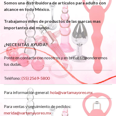
Somos una distribuidora de artículos para adulto con
alcance en todo México.
Trabajamos miles de productos de las marcas mas
importantes del mundo.
¿NECESITAS AYUDA?
Ponte en contacto con nosotros y en breve responderemos
tus dudas.
Teléfono:
(55) 2569-5800
Para información general:
hola@vartamayoreo.mx
Para ventas y seguimiento de pedidos:
merida@vartamayoreo.mx