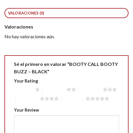
VALORACIONES (0)
Valoraciones
No hay valoraciones aún.
Sé el primero en valorar “BOOTY CALL BOOTY
BUZZ – BLACK”
Your Rating
1 of 5 stars
2 of 5 stars
3 of 5 stars
4 of 5 stars
5 of 5 stars
Your Review