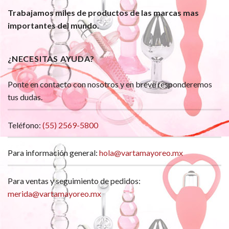
Trabajamos miles de productos de las marcas mas
importantes del mundo.
¿NECESITAS AYUDA?
Ponte en contacto con nosotros y en breve responderemos
tus dudas.
Teléfono:
(55) 2569-5800
Para información general:
hola@vartamayoreo.mx
Para ventas y seguimiento de pedidos:
merida@vartamayoreo.mx