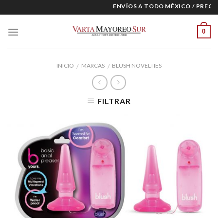
Skip
ENVÍOS A TODO MÉXICO / PRECIOS
to
content
0
INICIO
MARCAS
BLUSH NOVELTIES
/
/
FILTRAR