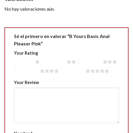
No hay valoraciones aún.
Sé el primero en valorar “B Yours Basic Anal
Pleaser Pink”
Your Rating
1 of 5 stars
2 of 5 stars
3 of 5 stars
4 of 5 stars
5 of 5 stars
Your Review