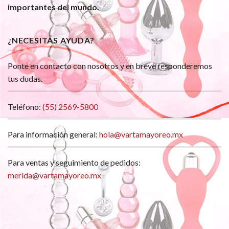
importantes del mundo.
¿NECESITAS AYUDA?
Ponte en contacto con nosotros y en breve responderemos
tus dudas.
Teléfono:
(55) 2569-5800
Para información general:
hola@vartamayoreo.mx
Para ventas y seguimiento de pedidos:
merida@vartamayoreo.mx